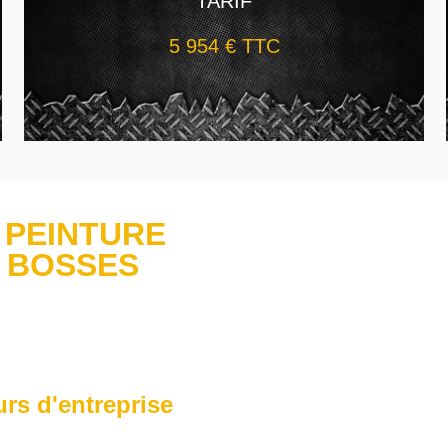
TARIF
5 954 € TTC
 PEINTURE
 BOSSES
urs d'entreprise