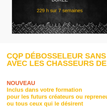
229 h sur 7 semaines
CQP DÉBOSSELEUR SANS
AVEC LES CHASSEURS DE
NOUVEAU
Inclus dans votre formation
pour les
futurs créateurs ou reprene
ou tous ceux qui le désirent