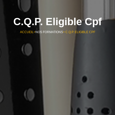
C.q.p. Eligible Cpf
ACCUEIL
>
NOS FORMATIONS
> C.Q.P. ELIGIBLE CPF