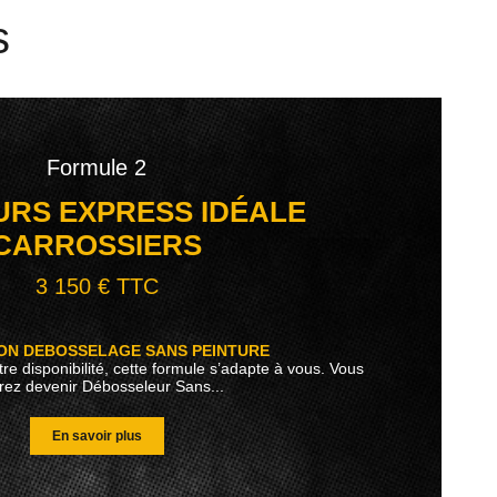
s
Formule 2
RS EXPRESS IDÉALE
CARROSSIERS
3 150 € TTC
ON DEBOSSELAGE SANS PEINTURE
tre disponibilité, cette formule s’adapte à vous. Vous
rez devenir Débosseleur Sans...
En savoir plus