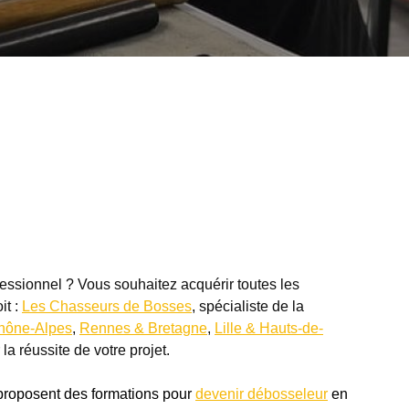
ssionnel ? Vous souhaitez acquérir toutes les
it :
Les Chasseurs de Bosses
, spécialiste de la
hône-Alpes
,
Rennes & Bretagne
,
Lille & Hauts-de-
r la réussite de votre projet.
 proposent des formations pour
devenir débosseleur
en