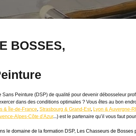
E BOSSES,
einture
 Sans Peinture (DSP) de qualité pour devenir débosseleur profe
exercer dans des conditions optimales ? Vous êtes au bon endro
s & Île-de-France
,
Strasbourg & Grand-Est
,
Lyon & Auvergne-R
vence-Alpes-Côte d'Azur
...) est le partenaire qu’il vous faut pou
 dans le domaine de la formation DSP, Les Chasseurs de Bosses