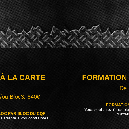
À LA CARTE
FORMATION
F
De 
t/ou Bloc3: 840€
FORMATION
Vous souhaitez êtres plu
LOC PAR BLOC DU CQP
d’affai
e s’adapte à vos contraintes
..