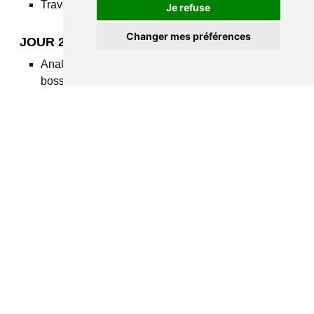
Travail sur capot
Je refuse
Changer mes préférences
JOUR 2 : ANALYSES
Analyser la faisabilité en fonction du type de
bosses, de son accès et de l'état de la carrosserie
Connaître les différentes techniques de DSP
Travail sur capot
JOUR 3 : DIFFICULTÉS
Travail sous renforts
Bosses sur arêtes
Bosses sans accès
Travail sur capot ou porte
JOUR 4 : ESTIMATIONS
Mises en situation reconstituées