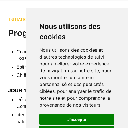
INITIATION DSP
Nous utilisons des
Programme de la formation
cookies
Nous utilisons des cookies et
Connaître les bases du savoirfaire technique du
d'autres technologies de suivi
DSP
pour améliorer votre expérience
Estimer le temps d'intervention
de navigation sur notre site, pour
Chiffrer et établir un devis
vous montrer un contenu
personnalisé et des publicités
JOUR 1 : PRÉSENTATION DU MÉTIER
ciblées, pour analyser le trafic de
notre site et pour comprendre la
Découvrir l'environnement professionnel -
provenance de nos visiteurs.
Connaître les limites du DSP
Identifier les différents types de bosses Identifier la
J'accepte
nature de la tôle